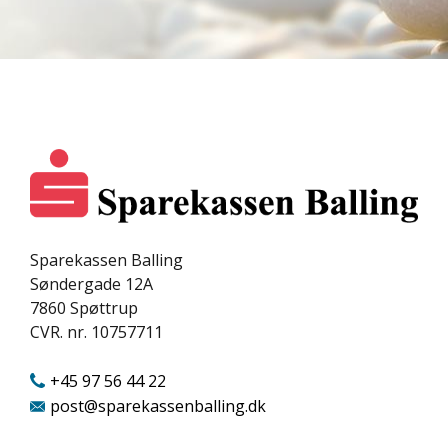
Sparekassen Balling
Søndergade 12A
7860
Spøttrup
CVR. nr. 10757711
+45 97 56 44 22
post@sparekassenballing.dk