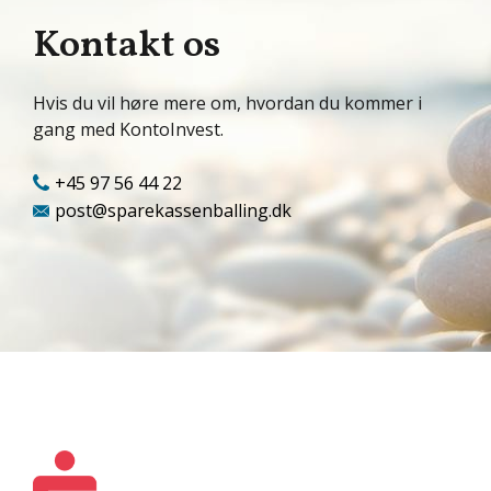
Kontakt os
Hvis du vil høre mere om, hvordan du kommer i
gang med KontoInvest.
+45 97 56 44 22
post@sparekassenballing.dk