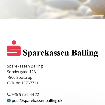
Sparekassen Balling
Søndergade 12A
7860
Spøttrup
CVR. nr. 10757711
+45 97 56 44 22
post@sparekassenballing.dk